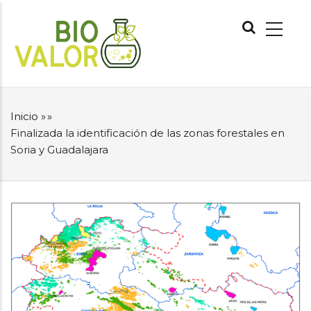
Pasar
NAVEGACIÓN
al
PRINCIPAL
contenido
principal
Inicio
»
»
SOBRESCRIBIR
Finalizada la identificación de las zonas forestales en
ENLACES
Soria y Guadalajara
DE
AYUDA
A
LA
NAVEGACIÓN