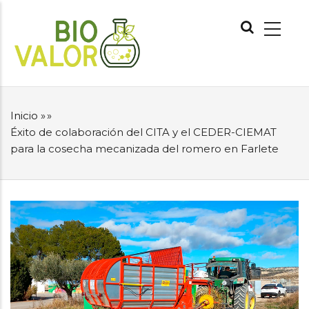
Pasar
NAVEGACIÓN
al
PRINCIPAL
contenido
principal
Inicio
»
»
SOBRESCRIBIR
Éxito de colaboración del CITA y el CEDER-CIEMAT
ENLACES
para la cosecha mecanizada del romero en Farlete
DE
AYUDA
A
LA
NAVEGACIÓN