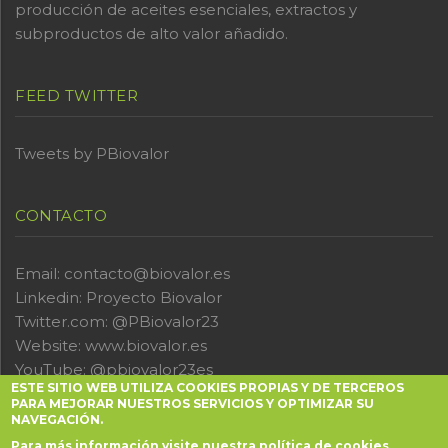
producción de aceites esenciales, extractos y
subproductos de alto valor añadido.
FEED TWITTER
Tweets by PBiovalor
CONTACTO
Email: contacto@biovalor.es
Linkedin:
Proyecto Biovalor
Twitter.com:
@PBiovalor23
Website:
www.biovalor.es
YouTube:
@pbiovalor23es
ESTE SITIO WEB UTILIZA COOKIES PROPIAS Y DE TERCEROS
PARA MEJORAR NUESTROS SERVICIOS Y OPTIMIZAR SU
NAVEGACIÓN.
Para más información visite nuestra política de cookies