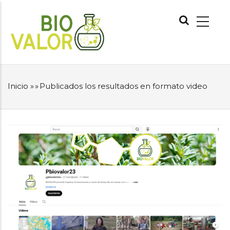
Pasar
NAVEGACIÓN
al
PRINCIPAL
contenido
principal
Inicio
»
»
Publicados los resultados en formato video
SOBRESCRIBIR
ENLACES
DE
AYUDA
A
LA
NAVEGACIÓN