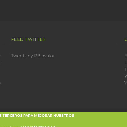
FEED TWITTER
a
Tweets by PBiovalor
E
r
L
T
W
s
 DE TERCEROS PARA MEJORAR NUESTROS
valor | Aviso legal | Politica de cookies | Política de privac