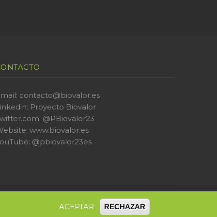
CONTACTO
mail: contacto@biovalor.es
inkedin:
Proyecto Biovalor
witter.com:
@PBiovalor23
ebsite:
www.biovalor.es
YouTube:
@pbiovalor23es
idad |
Sala de prensa
ACEPTAR
RECHAZAR