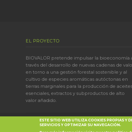
EL PROYECTO
BIOVALOR pretende impulsar la bioeconomía 
través del desarrollo de nuevas cadenas de valo
en torno a una gestión forestal sostenible y al
cultivo de especies aromáticas autóctonas en
tierras marginales para la producción de aceite
esenciales, extractos y subproductos de alto
valor añadido.
ESTE SITIO WEB UTILIZA COOKIES PROPIAS Y
Copyright © 2022 Bio
SERVICIOS Y OPTIMIZAR SU NAVEGACIÓN.